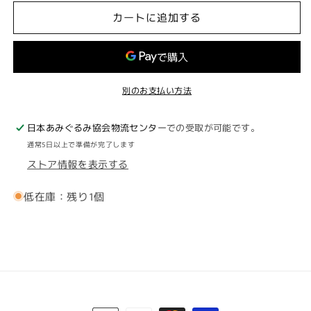
ぐ
ぐ
カートに追加する
る
る
み
み
キ
キ
ッ
ッ
別のお支払い方法
ト】
ト】
フ
フ
ク
ク
日本あみぐるみ協会物流センター
での受取が可能です。
ロ
ロ
通常5日以上で準備が完了します
モ
モ
ストア情報を表示する
モ
モ
ン
ン
低在庫：残り1個
ガ
ガ
の
の
モ
モ
モ
モ
の
の
数
数
量
量
決