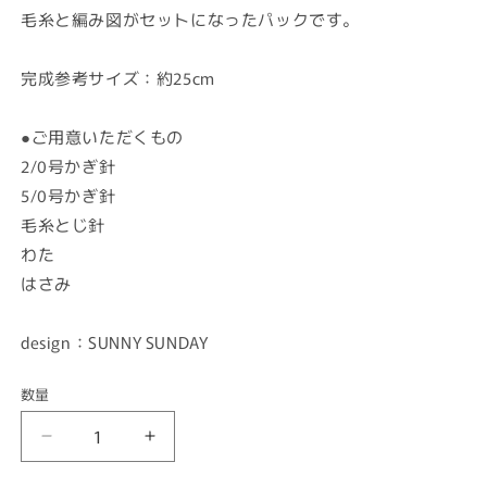
格
毛糸と編み図がセットになったパックです。
完成参考サイズ：約25cm
●ご用意いただくもの
2/0号かぎ針
5/0号かぎ針
毛糸とじ針
わた
はさみ
design：SUNNY SUNDAY
数量
数
量
【あ
【あ
み
み