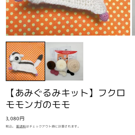
モ
ー
ダ
ル
で
メ
デ
ィ
ア
(2
(1)
【あみぐるみキット】フクロ
を
開
モモンガのモモ
く
通
3,080円
常
税込。
配送料
はチェックアウト時に計算されます。
価