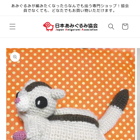
コンテ
あみぐるみが編みたくなったらなんでも揃う専門ショップ！協会
ンツに
員でなくても、どなたでもお買い物いただけます。
進む
カ
ー
ト
商品情
報にス
キップ